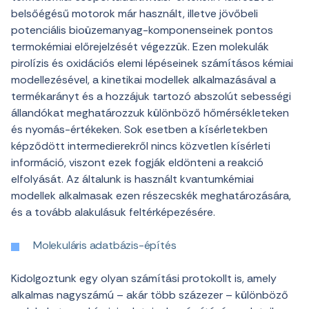
belsőégésű motorok már használt, illetve jövőbeli
potenciális bioüzemanyag-komponenseinek pontos
termokémiai előrejelzését végezzük. Ezen molekulák
pirolízis és oxidációs elemi lépéseinek számításos kémiai
modellezésével, a kinetikai modellek alkalmazásával a
termékarányt és a hozzájuk tartozó abszolút sebességi
állandókat meghatározzuk különböző hőmérsékleteken
és nyomás-értékeken. Sok esetben a kísérletekben
képződött intermedierekről nincs közvetlen kísérleti
információ, viszont ezek fogják eldönteni a reakció
elfolyását. Az általunk is használt kvantumkémiai
modellek alkalmasak ezen részecskék meghatározására,
és a tovább alakulásuk feltérképezésére.
Molekuláris adatbázis-építés
Kidolgoztunk egy olyan számítási protokollt is, amely
alkalmas nagyszámú – akár több százezer – különböző