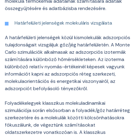
molekula termokémiai adatainak számítására adataik
összegyűjtésére és adatbázisba rendezésére.
Határfelületi jelenségek molekuláris vizsgálata
A határfelületi jelenségek közül kismolekulák adszorpciós
tulajdonságait vizsgáljuk gőz/jég határfelületén. A Monte
Carlo szimulációk alkalmasak az adszorpciós izotermák
számítására különböző hőmérsékleteken. Az izoterma
különböző relatív nyomás-értékeinél képesek vagyunk
információt kapni az adszorpciós réteg szerkezeti,
molekulaorientációs és energetikai viszonyairól, az
adszorpciót befolyásoló tényezőkről.
Folyadékelegyek klasszikus molekuladinamikai
szimulációja során elsősorban a folyadék/gőz határréteg
szerkezetére és a molekulák közötti kölcsönhatásokra
fókuszálunk, de végeztünk számításokat
oldatszerkezetre vonatkozóan is. A klasszikus