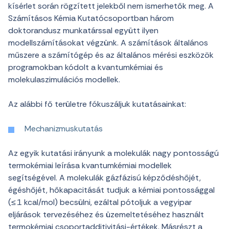
kísérlet során rögzített jelekből nem ismerhetők meg. A
Számításos Kémia Kutatócsoportban három
doktorandusz munkatárssal együtt ilyen
modellszámításokat végzünk. A számítások általános
műszere a számítógép és az általános mérési eszközök
programokban kódolt a kvantumkémiai és
molekulaszimulációs modellek.
Az alábbi fő területre fókuszáljuk kutatásainkat:
Mechanizmuskutatás
Az egyik kutatási irányunk a molekulák nagy pontosságú
termokémiai leírása kvantumkémiai modellek
segítségével. A molekulák gázfázisú képződéshőjét,
égéshőjét, hőkapacitását tudjuk a kémiai pontossággal
(≤ 1 kcal/mol) becsülni, ezáltal pótoljuk a vegyipar
eljárások tervezéséhez és üzemeltetéséhez használt
termokémiai csoportadditivitási-értékek. Másrészt a