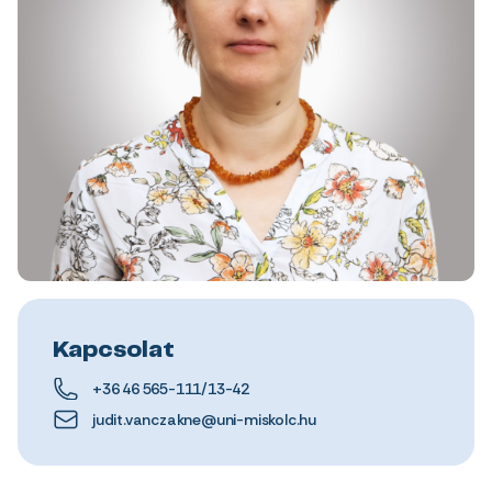
Kapcsolat
+36 46 565-111/13-42
judit.vanczakne@uni-miskolc.hu