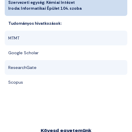
Szervezeti egység:
Kémiai Intézet
Iroda:
Informatikai Épület 104. szoba
Tudományos hivatkozások:
MTMT
Google Scholar
ResearchGate
Scopus
Kövesd egyetemünk