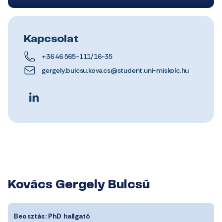
Kapcsolat
+36 46 565-111/16-35
gergely.bulcsu.kovacs@student.uni-miskolc.hu
Kovács Gergely Bulcsú
Beosztás:
PhD hallgató