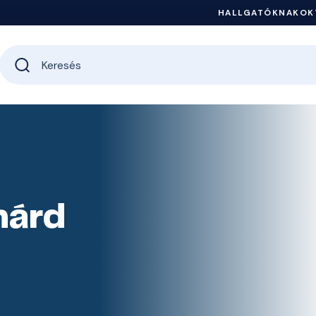
HALLGATÓKNAK
OK
hárd