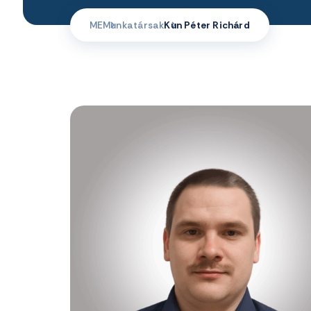
ME
Munkatársak
Kun Péter Richárd