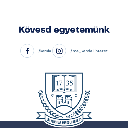
Kövesd egyetemünk
/kemiai
/me_kemiai.intezet