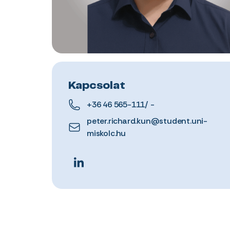
Kapcsolat
+36 46 565-111/ -
peter.richard.kun@student.uni-
miskolc.hu